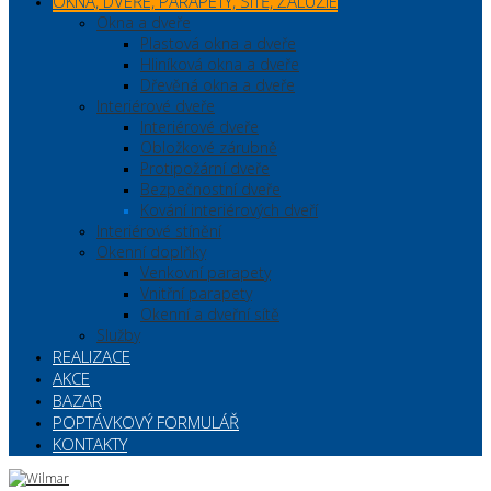
OKNA, DVEŘE, PARAPETY, SÍTĚ, ŽALUZIE
Okna a dveře
Plastová okna a dveře
Hliníková okna a dveře
Dřevěná okna a dveře
Interiérové dveře
Interiérové dveře
Obložkové zárubně
Protipožární dveře
Bezpečnostní dveře
Kování interiérových dveří
Interiérové stínění
Okenní doplňky
Venkovní parapety
Vnitřní parapety
Okenní a dveřní sítě
Služby
REALIZACE
AKCE
BAZAR
POPTÁVKOVÝ FORMULÁŘ
KONTAKTY