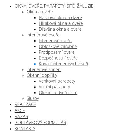
OKNA, DVEŘE, PARAPETY, SÍTĚ, ŽALUZIE
Okna a dveře
Plastová okna a dveře
Hliníková okna a dveře
Dřevěná okna a dveře
Interiérové dveře
Interiérové dveře
Obložkové zárubně
Protipožární dveře
Bezpečnostní dveře
Kování interiérových dveří
Interiérové stínění
Okenní doplňky
Venkovní parapety
Vnitřní parapety
Okenní a dveřní sítě
Služby
REALIZACE
AKCE
BAZAR
POPTÁVKOVÝ FORMULÁŘ
KONTAKTY