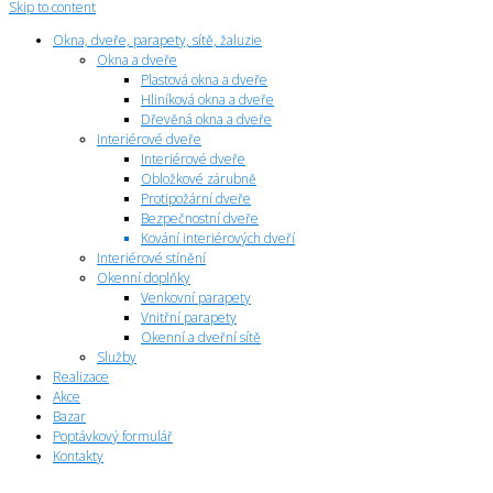
Skip to content
Okna, dveře, parapety, sítě, žaluzie
Okna a dveře
Plastová okna a dveře
Hliníková okna a dveře
Dřevěná okna a dveře
Interiérové dveře
Interiérové dveře
Obložkové zárubně
Protipožární dveře
Bezpečnostní dveře
Kování interiérových dveří
Interiérové stínění
Okenní doplňky
Venkovní parapety
Vnitřní parapety
Okenní a dveřní sítě
Služby
Realizace
Akce
Bazar
Poptávkový formulář
Kontakty