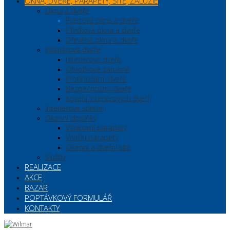
OKNA, DVEŘE, PARAPETY, SÍTĚ, ŽALUZIE
Okna a dveře
Plastová okna a dveře
Hliníková okna a dveře
Dřevěná okna a dveře
Interiérové dveře
Interiérové dveře
Obložkové zárubně
Protipožární dveře
Bezpečnostní dveře
Kování interiérových dveří
Interiérové stínění
Okenní doplňky
Venkovní parapety
Vnitřní parapety
Okenní a dveřní sítě
Služby
REALIZACE
AKCE
BAZAR
POPTÁVKOVÝ FORMULÁŘ
KONTAKTY