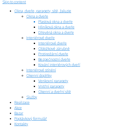
Skip to content
Okna, dveře, parapety, sítě, žaluzie
Okna a dveře
Plastová okna a dveře
Hliníková okna a dveře
Dřevěná okna a dveře
Interiérové dveře
Interiérové dveře
Obložkové zárubně
Protipožární dveře
Bezpečnostní dveře
Kování interiérových dveří
Interiérové stínění
Okenní doplňky
Venkovní parapety
Vnitřní parapety
Okenní a dveřní sítě
Služby
Realizace
Akce
Bazar
Poptávkový formulář
Kontakty