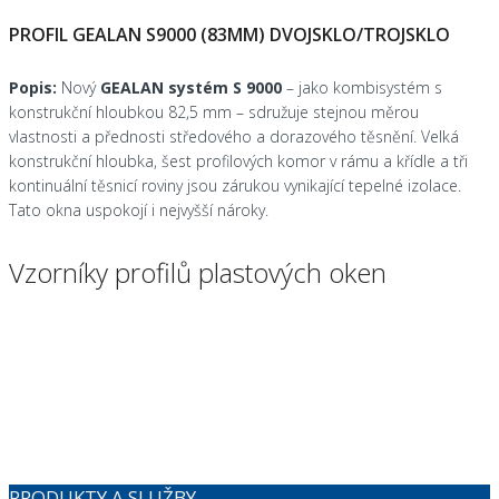
PROFIL GEALAN S9000 (83MM) DVOJSKLO/TROJSKLO
Popis:
Nový
GEALAN systém S 9000
– jako kombisystém s
konstrukční hloubkou 82,5 mm – sdružuje stejnou měrou
vlastnosti a přednosti středového a dorazového těsnění. Velká
konstrukční hloubka, šest profilových komor v rámu a křídle a tři
kontinuální těsnicí roviny jsou zárukou vynikající tepelné izolace.
Tato okna uspokojí i nejvyšší nároky.
Vzorníky profilů plastových oken
PRODUKTY A SLUŽBY