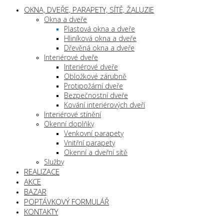
OKNA, DVEŘE, PARAPETY, SÍTĚ, ŽALUZIE
Okna a dveře
Plastová okna a dveře
Hliníková okna a dveře
Dřevěná okna a dveře
Interiérové dveře
Interiérové dveře
Obložkové zárubně
Protipožární dveře
Bezpečnostní dveře
Kování interiérových dveří
Interiérové stínění
Okenní doplňky
Venkovní parapety
Vnitřní parapety
Okenní a dveřní sítě
Služby
REALIZACE
AKCE
BAZAR
POPTÁVKOVÝ FORMULÁŘ
KONTAKTY