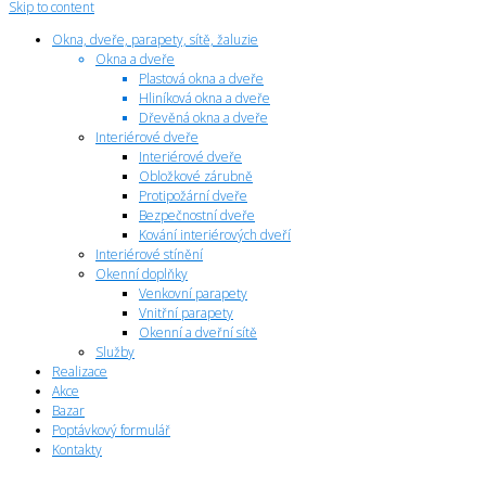
Skip to content
Okna, dveře, parapety, sítě, žaluzie
Okna a dveře
Plastová okna a dveře
Hliníková okna a dveře
Dřevěná okna a dveře
Interiérové dveře
Interiérové dveře
Obložkové zárubně
Protipožární dveře
Bezpečnostní dveře
Kování interiérových dveří
Interiérové stínění
Okenní doplňky
Venkovní parapety
Vnitřní parapety
Okenní a dveřní sítě
Služby
Realizace
Akce
Bazar
Poptávkový formulář
Kontakty