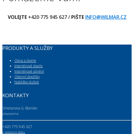
VOLEJTE
+420 775 945 627 /
PIŠTE
INFO@WILMAR.CZ
PRODUKTY A SLUŽBY
Okna a dveře
Interiérové dveře
Interiérové stínění
Okenní doplňky
Nabídka služeb
KONTAKTY
Smetanova 6, Blansko
provozovna
+420 775 945 627
v provozní dobu