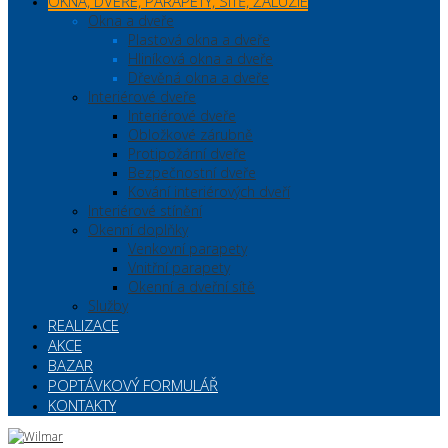
OKNA, DVEŘE, PARAPETY, SÍTĚ, ŽALUZIE
Okna a dveře
Plastová okna a dveře
Hliníková okna a dveře
Dřevěná okna a dveře
Interiérové dveře
Interiérové dveře
Obložkové zárubně
Protipožární dveře
Bezpečnostní dveře
Kování interiérových dveří
Interiérové stínění
Okenní doplňky
Venkovní parapety
Vnitřní parapety
Okenní a dveřní sítě
Služby
REALIZACE
AKCE
BAZAR
POPTÁVKOVÝ FORMULÁŘ
KONTAKTY