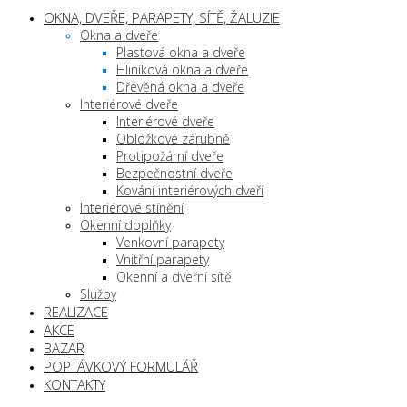
OKNA, DVEŘE, PARAPETY, SÍTĚ, ŽALUZIE
Okna a dveře
Plastová okna a dveře
Hliníková okna a dveře
Dřevěná okna a dveře
Interiérové dveře
Interiérové dveře
Obložkové zárubně
Protipožární dveře
Bezpečnostní dveře
Kování interiérových dveří
Interiérové stínění
Okenní doplňky
Venkovní parapety
Vnitřní parapety
Okenní a dveřní sítě
Služby
REALIZACE
AKCE
BAZAR
POPTÁVKOVÝ FORMULÁŘ
KONTAKTY