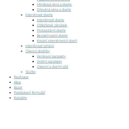
Hliníková okna a dveře
Dřevěná okna a dveře
Interiérové dveře
Interiérové dveře
Obložkové zárubně
Protipožární dveře
Bezpečnostní dveře
Kování interiérových dveří
Interiérové stínění
Okenní doplňky
Venkovní parapety
Vnitřní parapety
Okenní a dveřní sítě
Služby
Realizace
Akce
Bazar
Poptávkový formulář
Kontakty