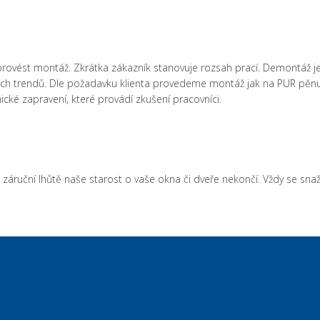
rovést montáž. Zkrátka zákazník stanovuje rozsah prací. Demontáž
ějších trendů. Dle požadavku klienta provedeme montáž jak na PUR pěnu 
ké zapravení, které provádí zkušení pracovníci.
o záruční lhůtě naše starost o vaše okna či dveře nekončí. Vždy se sn