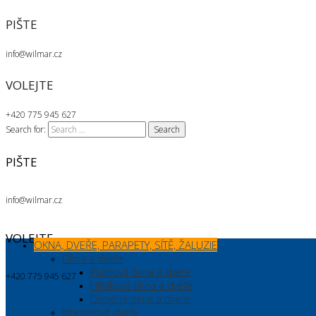
PIŠTE
info@wilmar.cz
VOLEJTE
+420 775 945 627
Search for:
PIŠTE
info@wilmar.cz
VOLEJTE
OKNA, DVEŘE, PARAPETY, SÍTĚ, ŽALUZIE
Okna a dveře
Plastová okna a dveře
+420 775 945 627
Hliníková okna a dveře
Dřevěná okna a dveře
Interiérové dveře