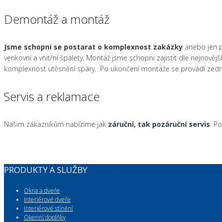
Demontáž a montáž
Jsme schopni se postarat o komplexnost zakázky
anebo jen p
venkovní a vnitřní špalety. Montáž jsme schopni zajistit dle nejnov
komplexnost utěsnění spáry. Po ukončení montáže se provádí zednic
Servis a reklamace
Našim zákazníkům nabízíme jak
záruční, tak pozáruční servis
. P
PRODUKTY A SLUŽBY
Okna a dveře
Interiérové dveře
Interiérové stínění
Okenní doplňky