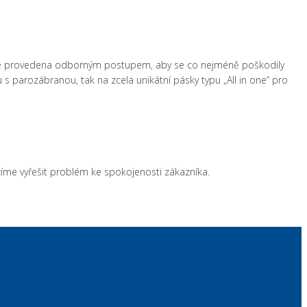
 je provedena odborným postupem, aby se co nejméně poškodily
s parozábranou, tak na zcela unikátní pásky typu „All in one“ pro
ažíme vyřešit problém ke spokojenosti zákazníka.