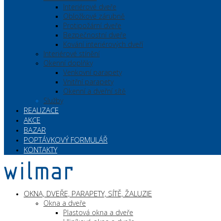
Interiérové dveře
Obložkové zárubně
Protipožární dveře
Bezpečnostní dveře
Kování interiérových dveří
Interiérové stínění
Okenní doplňky
Venkovní parapety
Vnitřní parapety
Okenní a dveřní sítě
Služby
REALIZACE
AKCE
BAZAR
POPTÁVKOVÝ FORMULÁŘ
KONTAKTY
OKNA, DVEŘE, PARAPETY, SÍTĚ, ŽALUZIE
Okna a dveře
Plastová okna a dveře