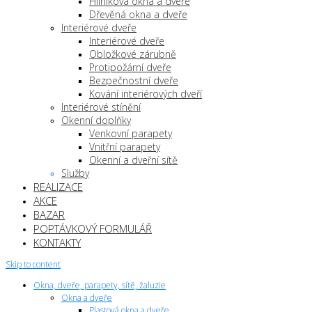
Hliníková okna a dveře
Dřevěná okna a dveře
Interiérové dveře
Interiérové dveře
Obložkové zárubně
Protipožární dveře
Bezpečnostní dveře
Kování interiérových dveří
Interiérové stínění
Okenní doplňky
Venkovní parapety
Vnitřní parapety
Okenní a dveřní sítě
Služby
REALIZACE
AKCE
BAZAR
POPTÁVKOVÝ FORMULÁŘ
KONTAKTY
Skip to content
Okna, dveře, parapety, sítě, žaluzie
Okna a dveře
Plastová okna a dveře